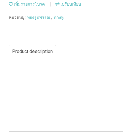
เพิ่มรายการโปรด
เปรียบเทียบ
หมวดหมู่ :
ทองรูปพรรณ
,
ต่างหู
Product description
ราคา : ราคาตามสมาคมผู้ค้าทองคำของแต่ละวันค่ะ
-------------------------------------------------------------
สอบถามราคาและสั่งซื้อสินค้าได้ที่....
- เปิดออมทอง , เปิดผ่อนทอง Line ID : @wmeegold
- สอบถามหรือสั่งซื้อสินค้า Line ID : @wangyakmeegold
- โทร :056-227556 (แอดมิน สำนักงานใหญ่)
- โทร : 086-6807779 (แอดมิน สำนักงานใหญ่)