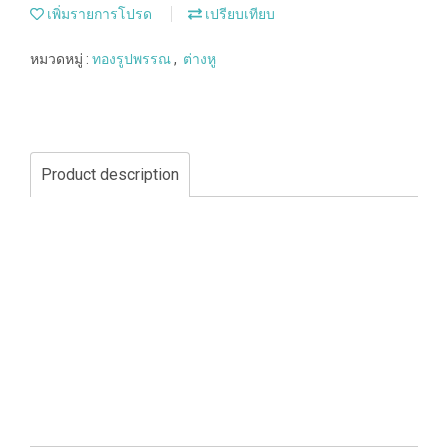
เพิ่มรายการโปรด
เปรียบเทียบ
หมวดหมู่ :
ทองรูปพรรณ
,
ต่างหู
Product description
ราคา : ราคาตามสมาคมผู้ค้าทองคำของแต่ละวันค่ะ
-------------------------------------------------------------
สอบถามราคาและสั่งซื้อสินค้าได้ที่....
- เปิดออมทอง , เปิดผ่อนทอง Line ID : @wmeegold
- สอบถามหรือสั่งซื้อสินค้า Line ID : @wangyakmeegold
- โทร :056-227556 (แอดมิน สำนักงานใหญ่)
- โทร : 086-6807779 (แอดมิน สำนักงานใหญ่)