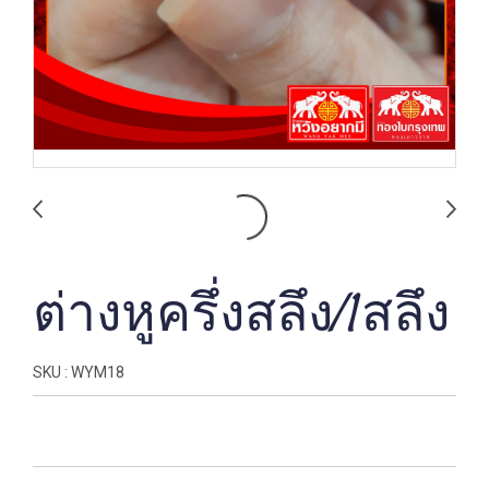
ต่างหูครึ่งสลึง/1สลึง
SKU : WYM18