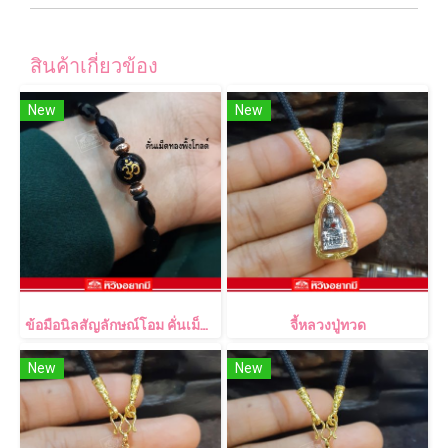
สินค้าเกี่ยวข้อง
New
New
ข้อมือนิลสัญลักษณ์โอม คั่นเม็ดทองพิ้งค์โกลด์
จี้หลวงปู่ทวด
New
New