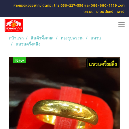
ห้างทองหวังอยากมี ติดต่อ : โทร 056-227-556 และ 086-680-7779 เวลา
09.00-17.00 จันทร์ - เสาร์
หน้าแรก
สินค้าทั้งหมด
ทองรูปพรรณ
แหวน
แหวนครึ่งสลึง
New