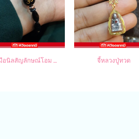
ข้อมือนิลสัญลักษณ์โอม คั่นเม็ดทองพิ้งค์โกลด์
จี้หลวงปู่ทวด