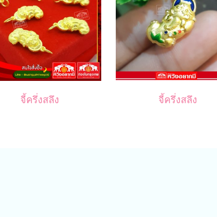
จี้ครึ่งสลึง
จี้ครึ่งสลึง