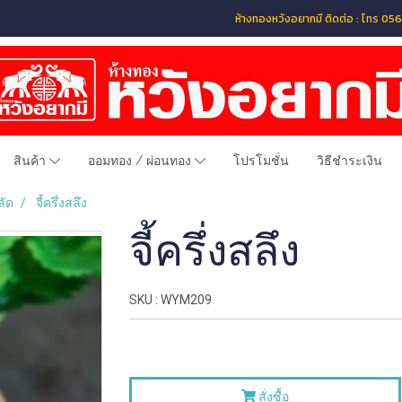
ห้างทองหวังอยากมี ติดต่อ : โทร 
สินค้า
ออมทอง / ผ่อนทอง
โปรโมชั่น
วิธีชำระเงิน
ลัด
จี้ครึ่งสลึง
จี้ครึ่งสลึง
SKU : WYM209
สั่งซื้อ