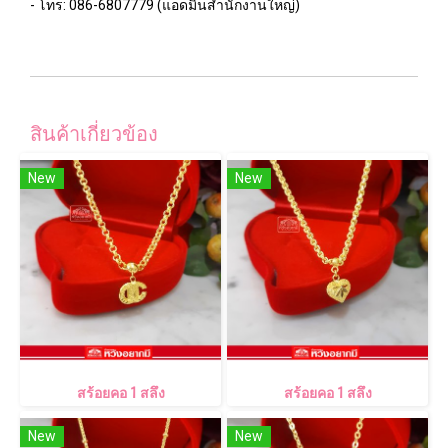
- โทร: 086-6807779 (แอดมินสำนักงานใหญ่)
สินค้าเกี่ยวข้อง
New
New
สร้อยคอ 1 สลึง
สร้อยคอ 1 สลึง
New
New