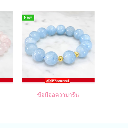
New
ข้อมืออความารีน