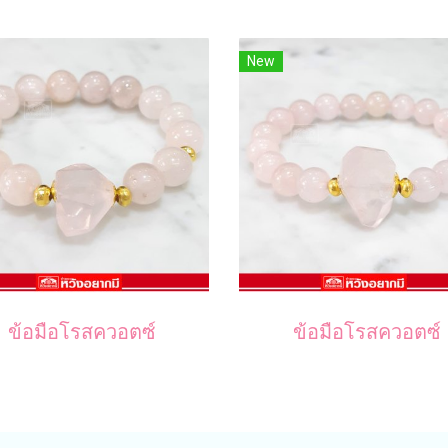
New
ข้อมือโรสควอตซ์
ข้อมือโรสควอตซ์