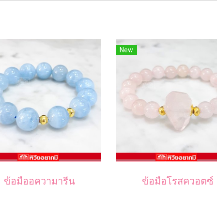
New
ข้อมืออความารีน
ข้อมือโรสควอตซ์